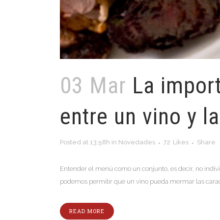
03 Mar
La import
entre un vino y 
Posted at 13:58h
in
Novedades
72
Likes
Share
Entender el menú como un conjunto, es decir, no indiv
podemos permitir que un vino pueda mermar las caracter
READ MORE