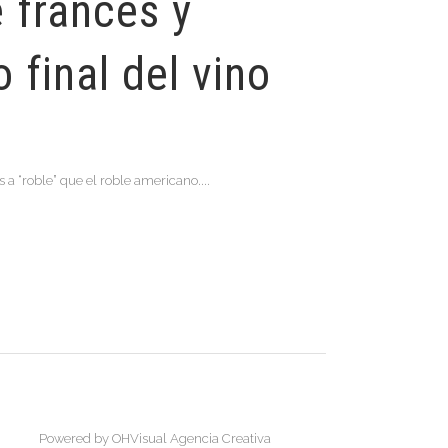
e francés y
 final del vino
a “roble” que el roble americano....
Powered by
OHVisual Agencia Creativa