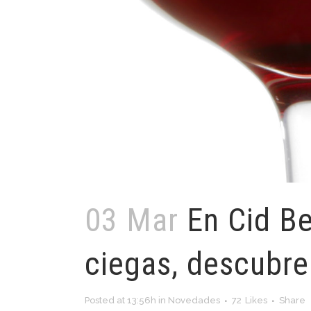
03 Mar
En Cid B
ciegas, descubre
Posted at 13:56h
in
Novedades
72
Likes
Share