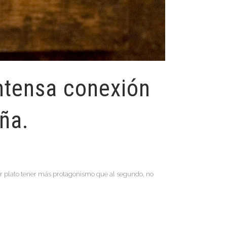
intensa conexión
ña.
er plato tener más protagonismo que al segundo, no