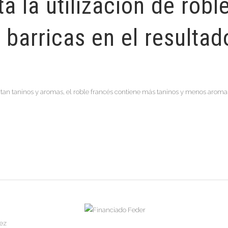
a la utilización de robl
barricas en el resultado
tan taninos y aromas, el roble francés contiene más taninos y menos aromas 
dez