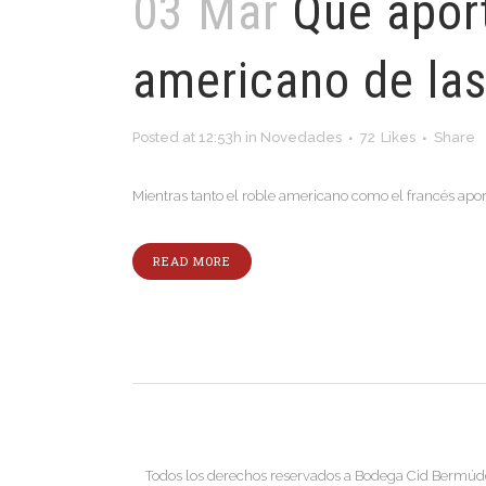
03 Mar
Que aport
americano de las 
Posted at 12:53h
in
Novedades
72
Likes
Share
Mientras tanto el roble americano como el francés apor
READ MORE
Todos los derechos reservados a Bodega Cid Bermú