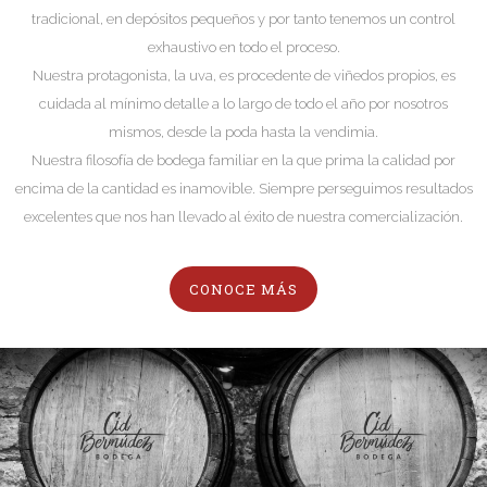
tradicional, en depósitos pequeños y por tanto tenemos un control
exhaustivo en todo el proceso.
Nuestra protagonista, la uva, es procedente de viñedos propios, es
cuidada al mínimo detalle a lo largo de todo el año por nosotros
mismos, desde la poda hasta la vendimia.
Nuestra filosofía de bodega familiar en la que prima la calidad por
encima de la cantidad es inamovible. Siempre perseguimos resultados
excelentes que nos han llevado al éxito de nuestra comercialización.
CONOCE MÁS